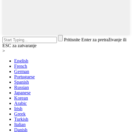
Pritisnite Enter za pretraživanje ili
ESC za zatvaranje
>
English
French
German
Portuguese
Spanish
Russian
Japanese
Korean
Arabic
Irish
Greek
Turkish
Italian
Danish