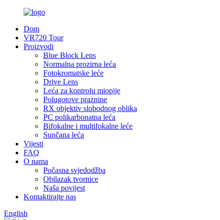
Dom
VR720 Tour
Proizvodi
Blue Block Lens
Normalna prozirna leća
Fotokromatske leće
Drive Lens
Leća za kontrolu miopije
Polugotove praznine
RX objektiv slobodnog oblika
PC polikarbonatna leća
Bifokalne i multifokalne leće
Sunčana leća
Vijesti
FAQ
O nama
Počasna svjedodžba
Obilazak tvornice
Naša povijest
Kontaktirajte nas
English