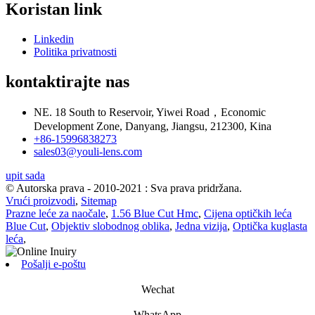
Koristan link
Linkedin
Politika privatnosti
kontaktirajte nas
NE. 18 South to Reservoir, Yiwei Road，Economic
Development Zone, Danyang, Jiangsu, 212300, Kina
+86-15996838273
sales03@youli-lens.com
upit sada
© Autorska prava - 2010-2021 : Sva prava pridržana.
Vrući proizvodi
,
Sitemap
Prazne leće za naočale
,
1.56 Blue Cut Hmc
,
Cijena optičkih leća
Blue Cut
,
Objektiv slobodnog oblika
,
Jedna vizija
,
Optička kuglasta
leća
,
Pošalji e-poštu
Wechat
WhatsApp