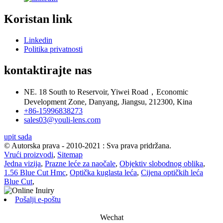
Koristan link
Linkedin
Politika privatnosti
kontaktirajte nas
NE. 18 South to Reservoir, Yiwei Road，Economic
Development Zone, Danyang, Jiangsu, 212300, Kina
+86-15996838273
sales03@youli-lens.com
upit sada
© Autorska prava - 2010-2021 : Sva prava pridržana.
Vrući proizvodi
,
Sitemap
Jedna vizija
,
Prazne leće za naočale
,
Objektiv slobodnog oblika
,
1.56 Blue Cut Hmc
,
Optička kuglasta leća
,
Cijena optičkih leća
Blue Cut
,
Pošalji e-poštu
Wechat