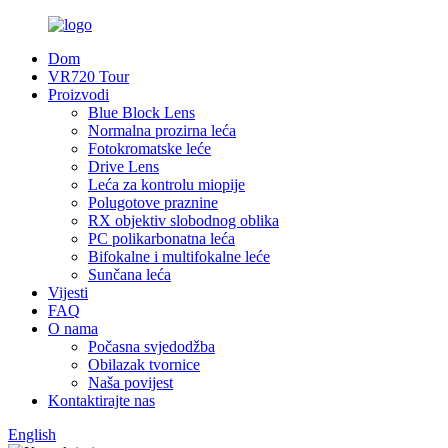
Dom
VR720 Tour
Proizvodi
Blue Block Lens
Normalna prozirna leća
Fotokromatske leće
Drive Lens
Leća za kontrolu miopije
Polugotove praznine
RX objektiv slobodnog oblika
PC polikarbonatna leća
Bifokalne i multifokalne leće
Sunčana leća
Vijesti
FAQ
O nama
Počasna svjedodžba
Obilazak tvornice
Naša povijest
Kontaktirajte nas
English