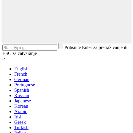
Pritisnite Enter za pretraživanje ili
ESC za zatvaranje
>
English
French
German
Portuguese
Spanish
Russian
Japanese
Korean
Arabic
Irish
Greek
Turkish
Italian